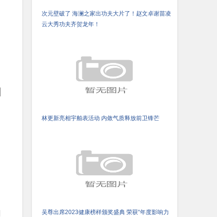
次元壁破了 海澜之家出功夫大片了！赵文卓谢苗凌
云大秀功夫齐贺龙年！
田
林更新亮相宇舶表活动 内敛气质释放前卫锋芒
的
吴尊出席2023健康榜样颁奖盛典 荣获“年度影响力