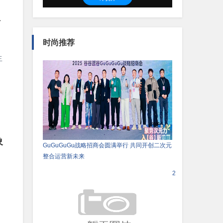
限
时尚推荐
生
象
GuGuGuGu战略招商会圆满举行 共同开创二次元
整合运营新未来
2