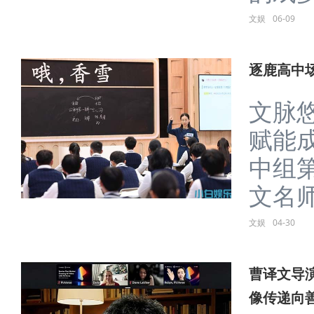
文娱
06-09
逐鹿高中
文脉
赋能
中组
文名师
文娱
04-30
曹译文导演受
像传递向