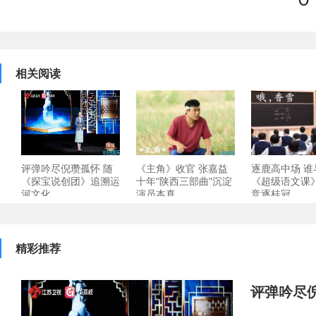
相关阅读
评弹吟尽倪瓒孤怀 随
《主角》收官 张嘉益
逐鹿高中场 谁
《探宝说创团》追溯运
十年“陕西三部曲”沉淀
《超级语文课
河文化
演员本真
竞逐桂冠
精彩推荐
评弹吟尽