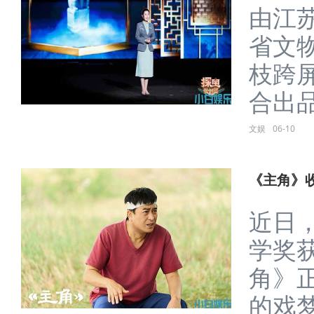
由江
省文
枝跨
合出品
文娱
06-10
《主角》收
近日
学奖
角》
的戏梦