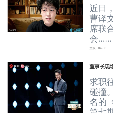
近日
曹译文
席联合国
会......
文娱
04-30
董事长现场
求职
碰撞。
名的《
第七期节