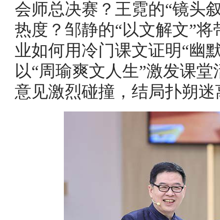
会师总决赛？王霓的“镜头
热度？邹静的“以文解文”
业如何用冷门课文证明“幽
以“周瑜爽文人生”激发课
意见激烈碰撞，结局扑朔迷