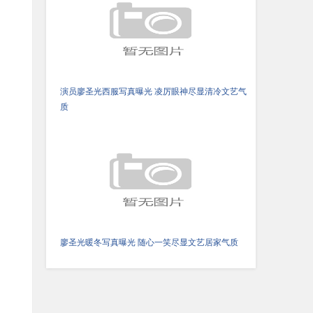
演员廖圣光西服写真曝光 凌厉眼神尽显清冷文艺气
质
廖圣光暖冬写真曝光 随心一笑尽显文艺居家气质